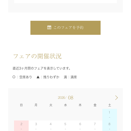
このフェアを予約
フェアの開催状況
直近3ヶ月間のフェアを表示しています。
空席あり
残りわずか
満席
08
2026/
日
月
火
水
木
金
土
1
2
3
4
5
6
7
8