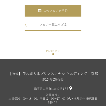
このフェアを予約
フェア一覧にもどる
PAGE TOP
【公式】びわ湖大津プリンスホテル ウエディング│京都
駅から2駅9分
滋賀県大津市におの浜4-7-7
営業日時：
土日祝10：00～18：00、平日12：00～17：00（火・水曜定休 ※祝休日
を除く）