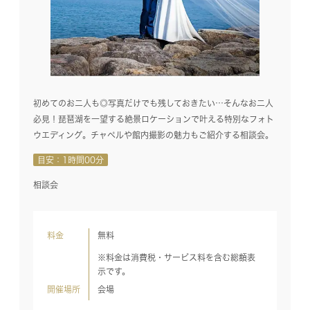
初めてのお二人も◎写真だけでも残しておきたい…そんなお二人
必見！琵琶湖を一望する絶景ロケーションで叶える特別なフォト
ウエディング。チャペルや館内撮影の魅力もご紹介する相談会。
目安：1時間00分
相談会
料金
無料
※料金は消費税・サービス料を含む総額表
示です。
開催場所
会場