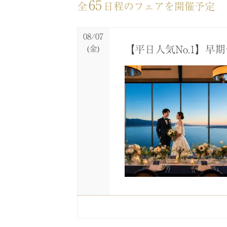
65
全
日程のフェアを開催予定
08/07
【平日人気No.1】
(金)
08/07
08/07
(金)
(金)
【6名～29名家族・
＼見積比較OK！／結