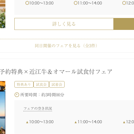
詳しく見る
10:00〜13:00
11:00〜14:00
12:
詳しく見る
詳しく見る
詳しく見る
詳しく見る
詳しく見る
詳しく見る
同日開催のフェアを見る（全
3
件）
親族婚】レイクビュー×美食ホテルで叶う上質W
婚式まるごと相談会
特典あり
特典あり
試食会
試着会
試着会
早期予約特典×近江牛＆オマール試食付フェア
所要時間：
所要時間：
約3時間00分
約3時間00分
特典あり
試食会
試着会
フェアの空き状況
フェアの空き状況
所要時間：
約3時間00分
11:00〜14:00
11:00〜14:00
12:00〜15:00
12:00〜15:00
13:
13:
フェアの空き状況
10:00〜13:00
11:00〜14:00
12:
詳しく見る
詳しく見る