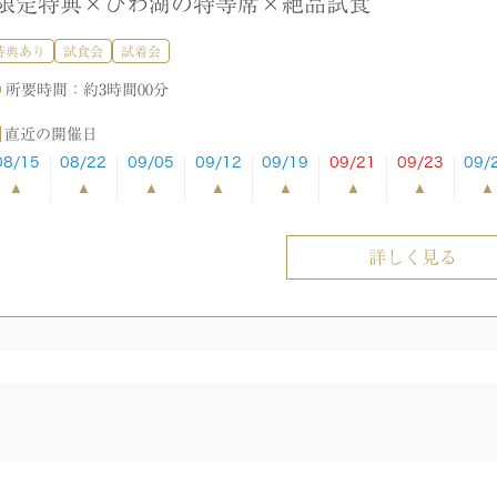
】限定特典×びわ湖の特等席×絶品試食
特典あり
試食会
試着会
所要時間：
約3時間00分
直近の開催日
08/15
08/22
09/05
09/12
09/19
09/21
09/23
09/
詳しく見る