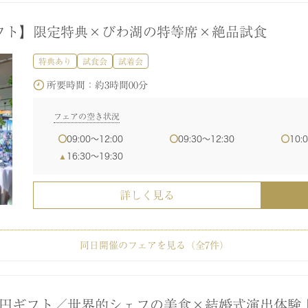
特典あり
特典あり
試食会
試着会
試着会
フト】限定特典×びわ湖の特等席×絶品試食
所要時間：
所要時間：
約3時間00分
約3時間00分
特典あり
試食会
試着会
フェアの空き状況
フェアの空き状況
所要時間：
約3時間00分
11:00〜14:00
11:00〜14:00
12:00〜15:00
12:00〜15:00
13:
13:
フェアの空き状況
09:00〜12:00
09:30〜12:30
10:
詳しく見る
詳しく見る
16:30〜19:30
詳しく見る
同日開催のフェアを見る（全
7
件）
界2位受賞シェフが手掛ける豪華美食体験会
フォトウエディング相談会♪
華優待】初式場見学&婚礼試食*1から相談会
り・会場見学・ウェディング相談会
ム相談会】気になるポイントをまとめて案内◎
婚】最短2カ月で準備OK！安心パッケージ相談会
特典あり
特典あり
特典あり
特典あり
特典あり
試食会
試食会
試食会
試食会
試着会
試着会
試着会
試着会
所要時間：
約1時間00分
1万円ギフト／世界的シェフの美食×結婚式演出体験