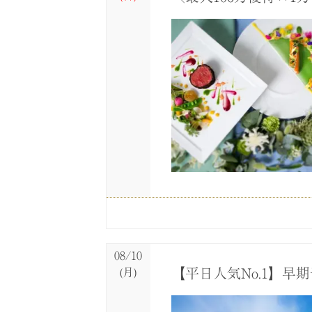
08/09
08/09
08/09
08/09
08/09
08/09
08/09
08/09
08/09
08/09
(日)
(日)
(日)
(日)
(日)
(日)
(日)
(日)
(日)
(日)
＼最大106万優待×
＼最大106万優待×
＼最大106万優待×
＼最大106万優待×
【料理重視の方へ】世
【琵琶湖を望む絶景】
【1会場目の見学で豪
【通常相談会】お見積
【60分ショートタイ
【6名～OK！少人数
08/10
【平日人気No.1】
(月)