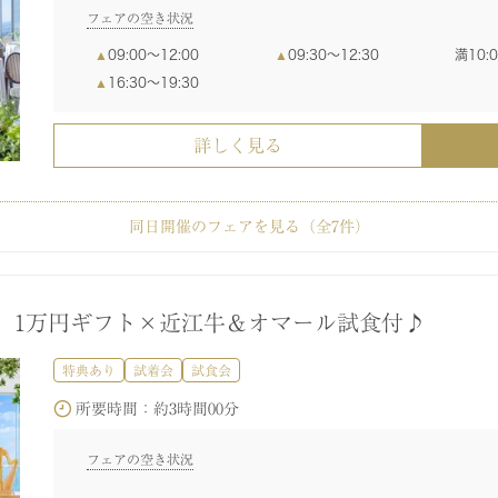
フェアの空き状況
09:00〜12:00
09:30〜12:30
10:
詳しく見る
詳しく見る
16:30〜19:30
詳しく見る
同日開催のフェアを見る（全
7
件）
フォトウエディング相談会♪
華優待】初式場見学&婚礼試食*1から相談会
界2位受賞シェフが手掛ける豪華美食体験会
り・会場見学・ウェディング相談会
ム相談会】気になるポイントをまとめて案内◎
婚】最短2カ月で準備OK！安心パッケージ相談会
特典あり
特典あり
特典あり
特典あり
特典あり
試食会
試食会
試食会
試食会
試着会
試着会
試着会
試着会
所要時間：
約1時間00分
載】1万円ギフト×近江牛＆オマール試食付♪
所要時間：
所要時間：
所要時間：
所要時間：
所要時間：
約3時間00分
約3時間00分
約3時間00分
約1時間30分
約3時間00分
フェアの空き状況
特典あり
試着会
試食会
フェアの空き状況
フェアの空き状況
フェアの空き状況
フェアの空き状況
フェアの空き状況
所要時間：
約3時間00分
10:00〜11:00
13:00〜14:00
16:
09:00〜12:00
09:00〜12:00
09:00〜12:00
09:00〜12:00
09:30〜12:30
09:30〜12:30
09:30〜12:30
09:30〜12:30
10:
10:
10:
10:
10:00〜11:00
13:30〜14:30
16:
16:30〜19:30
16:30〜19:30
16:30〜19:30
16:30〜19:30
フェアの空き状況