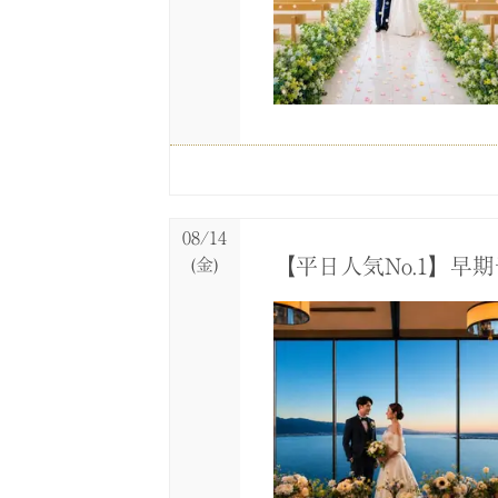
08/13
08/13
(木)
(木)
【6名～29名家族・
＼見積比較OK！／結
08/14
【平日人気No.1】
(金)