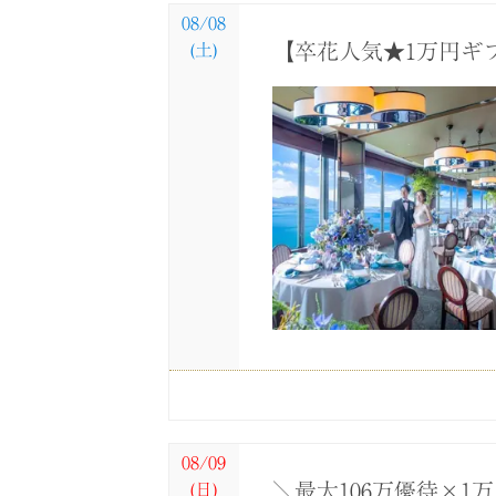
08/08
【卒花人気★1万円ギ
(土)
08/08
08/08
08/08
08/08
08/08
08/08
(土)
(土)
(土)
(土)
(土)
(土)
【料理重視の方へ】世
【琵琶湖を望む絶景】
【1会場目の見学で豪
【通常相談会】お見積
【60分ショートタイ
【6名～OK！少人数
08/09
＼最大106万優待×
(日)