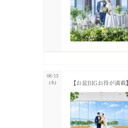
08/11
08/11
08/11
08/11
08/11
08/11
(火)
(火)
(火)
(火)
(火)
(火)
【琵琶湖を望む絶景】
【1会場目の見学で豪
【料理重視の方へ】世
【通常相談会】お見積
【60分ショートタイ
【6名～OK！少人数
08/13
【お盆BIGお得が満
(木)