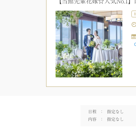
【当館先輩花嫁☆人気No.1
日程
：
指定なし
内容
：
指定なし