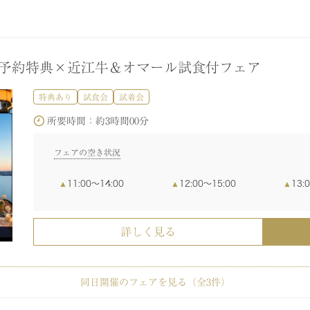
早期予約特典×近江牛＆オマール試食付フェア
特典あり
試食会
試着会
所要時間：
約3時間00分
フェアの空き状況
11:00〜14:00
12:00〜15:00
13:
詳しく見る
同日開催のフェアを見る（全
3
件）
親族婚】レイクビュー×美食ホテルで叶う上質W
婚式まるごと相談会