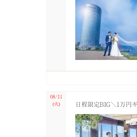
08/10
08/10
(月)
(月)
【6名～29名家族・
＼見積比較OK！／結
08/11
日程限定BIG＼1万
(火)