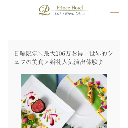
日曜限定＼最大106万お得／世界的シ
ェフの美食×婚礼人気演出体験♪