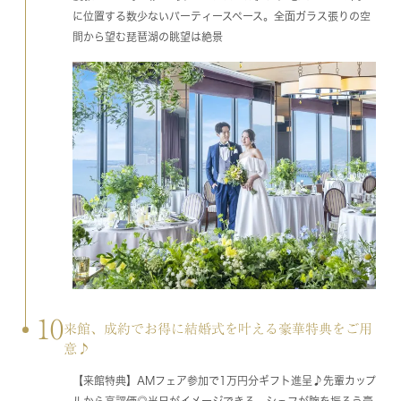
に位置する数少ないパーティースペース。全面ガラス張りの空
間から望む琵琶湖の眺望は絶景
10
来館、成約でお得に結婚式を叶える豪華特典をご用
意♪
【来館特典】AMフェア参加で1万円分ギフト進呈♪先輩カップ
ルから高評価◎当日がイメージできる、シェフが腕を振るう豪