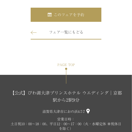
このフェアを予約
フェア一覧にもどる
PAGE TOP
【公式】びわ湖大津プリンスホテル ウエディング│京都
駅から2駅9分
滋賀県大津市におの浜4-7-7
営業日時：
土日祝10：00～18：00、平日12：00～17：00（火・水曜定休 ※祝休日
を除く）