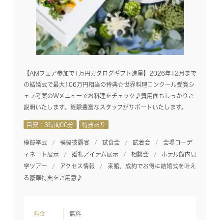
【AMフェア参加で1万円カタログギフト進呈】2026年12月まで
の結婚式で最大106万円相当の特典☆世界料理コンクール受賞シ
ェフ考案のWメニューでお料理をチェック♪費用面もしっかりご
説明いたします。経験豊富なスタッフがサポートいたします。
目安：3時間00分
特典あり
模擬挙式
模擬披露宴
試食会
試着会
会場コーデ
ィネート展示
婚礼アイテム展示
相談会
ホテル館内見
学ツアー
アクセス情報
来館、成約でお得に結婚式を叶え
る豪華特典をご用意♪
料金
無料