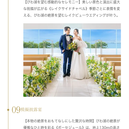
【びわ湖を望む感動的なセレモニー】美しい景色と演出に盛大
な祝福が広がる《レイクサイドチャペル》季節ごとに表情を変
える、びわ湖の絶景を望むレイクビューウエディングが叶う。
09
模擬披露宴
【本物の絶景をおもてなしにした贅沢な時間】びわ湖の絶景が
優雅なひと時を彩る《ボーセジュール》は、地上130mの高さ