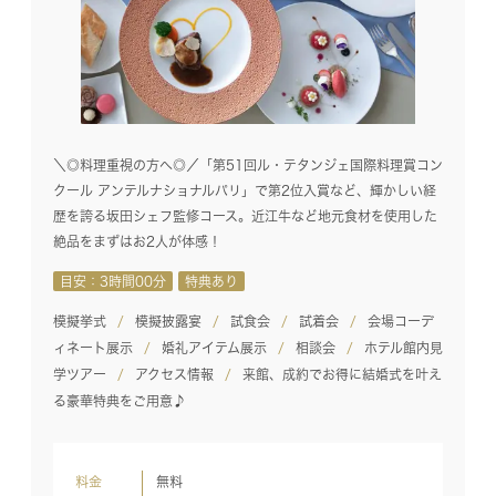
＼◎料理重視の方へ◎／「第51回ル・テタンジェ国際料理賞コン
クール アンテルナショナルパリ」で第2位入賞など、輝かしい経
歴を誇る坂田シェフ監修コース。近江牛など地元食材を使用した
絶品をまずはお2人が体感！
目安：3時間00分
特典あり
模擬挙式
模擬披露宴
試食会
試着会
会場コーデ
ィネート展示
婚礼アイテム展示
相談会
ホテル館内見
学ツアー
アクセス情報
来館、成約でお得に結婚式を叶え
る豪華特典をご用意♪
料金
無料