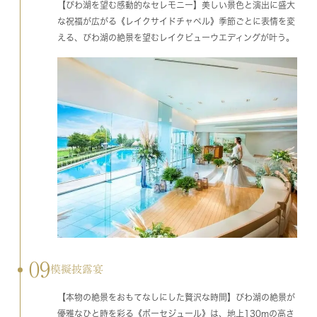
【びわ湖を望む感動的なセレモニー】美しい景色と演出に盛大
な祝福が広がる《レイクサイドチャペル》季節ごとに表情を変
える、びわ湖の絶景を望むレイクビューウエディングが叶う。
09
模擬披露宴
【本物の絶景をおもてなしにした贅沢な時間】びわ湖の絶景が
優雅なひと時を彩る《ボーセジュール》は、地上130mの高さ