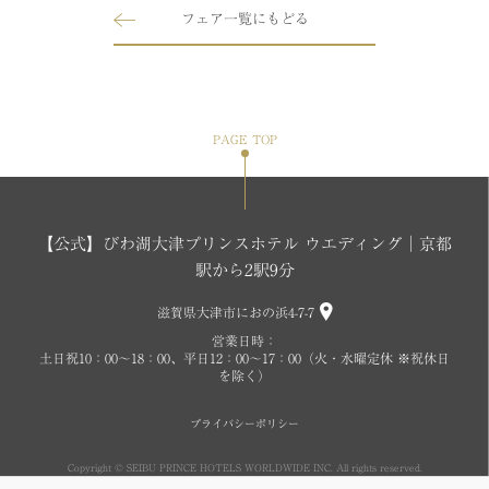
フェア一覧にもどる
PAGE TOP
【公式】びわ湖大津プリンスホテル ウエディング│京都
駅から2駅9分
滋賀県大津市におの浜4-7-7
営業日時：
土日祝10：00～18：00、平日12：00～17：00（火・水曜定休 ※祝休日
を除く）
プライバシーポリシー
Copyright © SEIBU PRINCE HOTELS WORLDWIDE INC. All rights reserved.