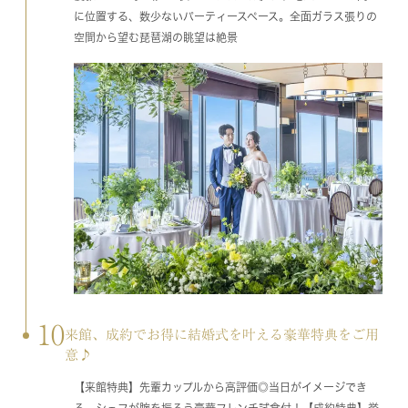
に位置する、数少ないパーティースペース。全面ガラス張りの
空間から望む琵琶湖の眺望は絶景
10
来館、成約でお得に結婚式を叶える豪華特典をご用
意♪
【来館特典】先輩カップルから高評価◎当日がイメージでき
る、シェフが腕を振るう豪華フレンチ試食付！【成約特典】挙