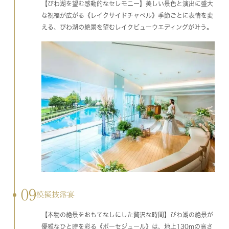
【びわ湖を望む感動的なセレモニー】美しい景色と演出に盛大
な祝福が広がる《レイクサイドチャペル》季節ごとに表情を変
える、びわ湖の絶景を望むレイクビューウエディングが叶う。
09
模擬披露宴
【本物の絶景をおもてなしにした贅沢な時間】びわ湖の絶景が
優雅なひと時を彩る《ボーセジュール》は、地上130mの高さ