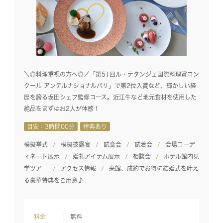
＼◎料理重視の方へ◎／「第51回ル・テタンジェ国際料理賞コン
クール アンテルナショナルパリ」で第2位入賞など、輝かしい経
歴を誇る坂田シェフ監修コース。近江牛など地元食材を使用した
絶品をまずはお2人が体感！
目安：3時間00分
特典あり
模擬挙式
模擬披露宴
試食会
試着会
会場コーデ
ィネート展示
婚礼アイテム展示
相談会
ホテル館内見
学ツアー
アクセス情報
来館、成約でお得に結婚式を叶え
る豪華特典をご用意♪
料金
無料