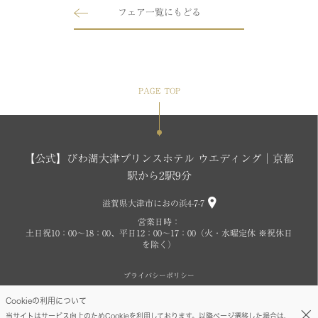
フェア一覧にもどる
PAGE TOP
【公式】びわ湖大津プリンスホテル ウエディング│京都
駅から2駅9分
滋賀県大津市におの浜4-7-7
営業日時：
土日祝10：00～18：00、平日12：00～17：00（火・水曜定休 ※祝休日
を除く）
プライバシーポリシー
Cookieの利用について
Copyright © SEIBU PRINCE HOTELS WORLDWIDE INC. All rights reserved.
当サイトはサービス向上のためCookieを利用しております。以降ページ遷移した場合は、