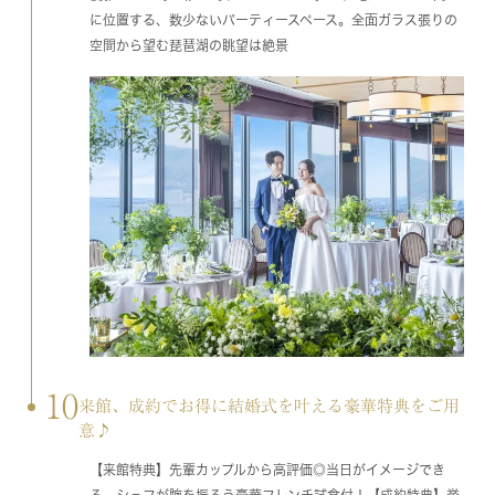
に位置する、数少ないパーティースペース。全面ガラス張りの
空間から望む琵琶湖の眺望は絶景
10
来館、成約でお得に結婚式を叶える豪華特典をご用
意♪
【来館特典】先輩カップルから高評価◎当日がイメージでき
る、シェフが腕を振るう豪華フレンチ試食付！【成約特典】挙