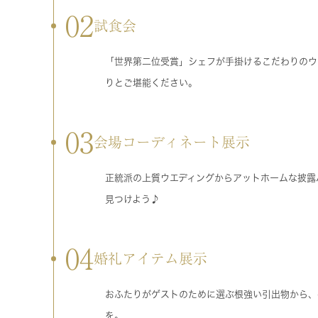
02
試食会
「世界第二位受賞」シェフが手掛けるこだわりのウ
りとご堪能ください。
03
会場コーディネート展示
正統派の上質ウエディングからアットホームな披露
見つけよう♪
04
婚礼アイテム展示
おふたりがゲストのために選ぶ根強い引出物から、
を。