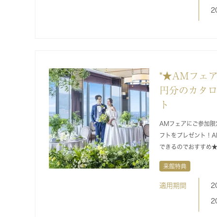
2
*★AMフェ
円分のカタ
ト
AMフェアにご参加限
フトをプレゼント！A
できるのでおすすめ
来館特典
適用期間
2
2