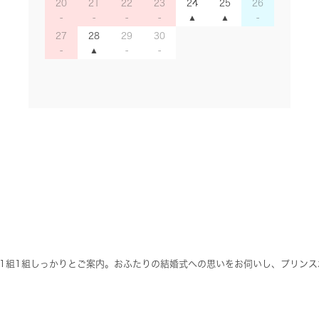
20
21
22
23
24
25
26
27
28
29
30
1組1組しっかりとご案内。おふたりの結婚式への思いをお伺いし、プリンス