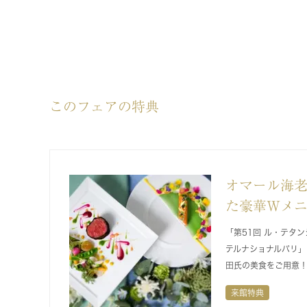
このフェアの特典
オマール海
た豪華Wメ
「第51回 ル・テタ
テルナショナルパリ」
田氏の美食をご用意
来館特典