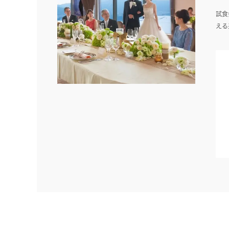
試食
える