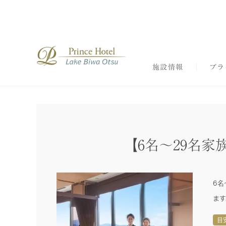
施設情報
ブラ
【6名～29名
6名
ます
目