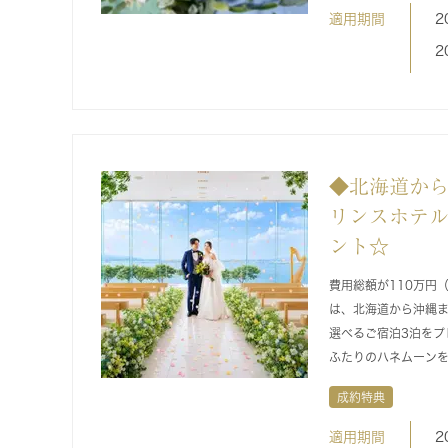
適用期間
2
2
◆北海道か
リンスホテル
ント☆
費用総額が110万円
は、北海道から沖縄
選べるご宿泊3泊をプ
ふたりのハネムーン
成約特典
適用期間
2