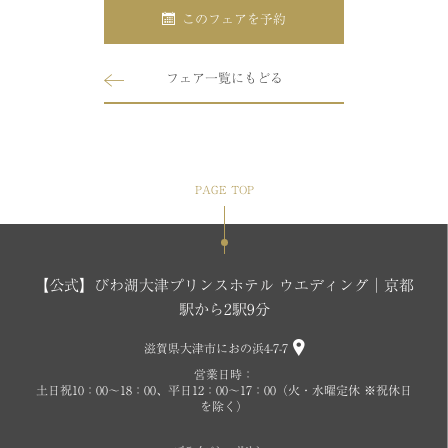
このフェアを予約
フェア一覧にもどる
PAGE TOP
【公式】びわ湖大津プリンスホテル ウエディング│京都
駅から2駅9分
滋賀県大津市におの浜4-7-7
営業日時：
土日祝10：00～18：00、平日12：00～17：00（火・水曜定休 ※祝休日
を除く）