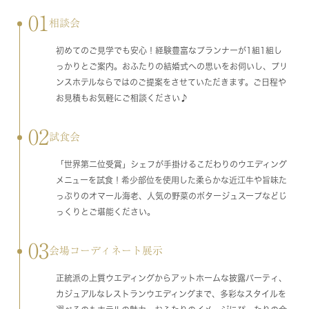
01
相談会
初めてのご見学でも安心！経験豊富なプランナーが1組1組し
っかりとご案内。おふたりの結婚式への思いをお伺いし、プリ
ンスホテルならではのご提案をさせていただきます。ご日程や
お見積もお気軽にご相談ください♪
02
試食会
「世界第二位受賞」シェフが手掛けるこだわりのウエディング
メニューを試食！希少部位を使用した柔らかな近江牛や旨味た
っぷりのオマール海老、人気の野菜のポタージュスープなどじ
っくりとご堪能ください。
03
会場コーディネート展示
正統派の上質ウエディングからアットホームな披露パーティ、
カジュアルなレストランウエディングまで、多彩なスタイルを