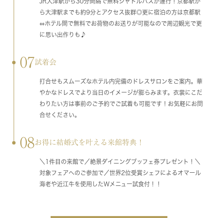
JR大津駅から30分間隔で無料シャトルバスが運行！京都駅か
ら大津駅までも約9分とアクセス抜群◎更に宿泊の方は京都駅
⇔ホテル間で無料でお荷物のお送りが可能なので周辺観光で更
に思い出作りも♪
07
試着会
打合せもスムーズなホテル内完備のドレスサロンをご案内。華
やかなドレスでより当日のイメージが膨らみます。衣裳にこだ
わりたい方は事前のご予約でご試着も可能です！お気軽にお問
合せください。
08
お得に結婚式を叶える来館特典！
＼1件目の来館で／絶景ダイニングブッフェ券プレゼント！＼
対象フェアへのご参加で／世界2位受賞シェフによるオマール
海老や近江牛を使用したWメニュー試食付！！