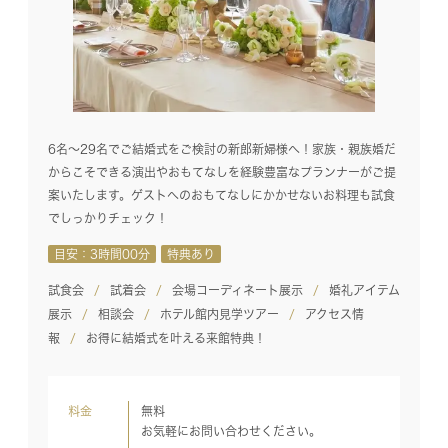
6名～29名でご結婚式をご検討の新郎新婦様へ！家族・親族婚だ
からこそできる演出やおもてなしを経験豊富なプランナーがご提
案いたします。ゲストへのおもてなしにかかせないお料理も試食
でしっかりチェック！
目安：3時間00分
特典あり
試食会
試着会
会場コーディネート展示
婚礼アイテム
展示
相談会
ホテル館内見学ツアー
アクセス情
報
お得に結婚式を叶える来館特典！
料金
無料
お気軽にお問い合わせください。