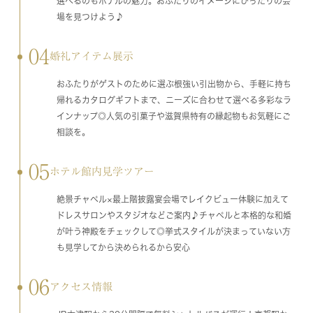
選べるのもホテルの魅力。おふたりのイメージにぴったりの会
場を見つけよう♪
04
婚礼アイテム展示
おふたりがゲストのために選ぶ根強い引出物から、手軽に持ち
帰れるカタログギフトまで、ニーズに合わせて選べる多彩なラ
インナップ◎人気の引菓子や滋賀県特有の縁起物もお気軽にご
相談を。
05
ホテル館内見学ツアー
絶景チャペル×最上階披露宴会場でレイクビュー体験に加えて
ドレスサロンやスタジオなどご案内♪チャペルと本格的な和婚
が叶う神殿をチェックして◎挙式スタイルが決まっていない方
も見学してから決められるから安心
06
アクセス情報