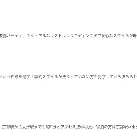
披露パーティ、カジュアルなレストランウエディングまで多彩なスタイルが
が叶う神殿を見学！挙式スタイルが決まっていない方も見学してから決めら
行！京都駅から大津駅までも約9分とアクセス抜群◎更に宿泊の方は京都駅⇔