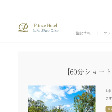
施設情報
ブラ
【60分ショー
お忙
ます
目