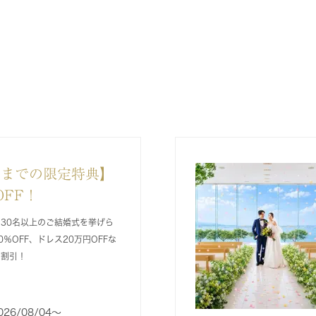
2月までの限定特典】
OFF！
に30名以上のご結婚式を挙げら
％OFF、ドレス20万円OFFな
の割引！
026/08/04〜