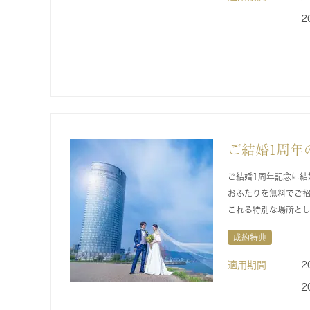
2
ご結婚1周年
ご結婚1周年記念に結
おふたりを無料でご
これる特別な場所と
成約特典
適用期間
2
2