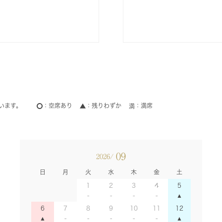
います。
空席あり
残りわずか
満席
09
2026/
日
月
火
水
木
金
土
1
2
3
4
5
6
7
8
9
10
11
12