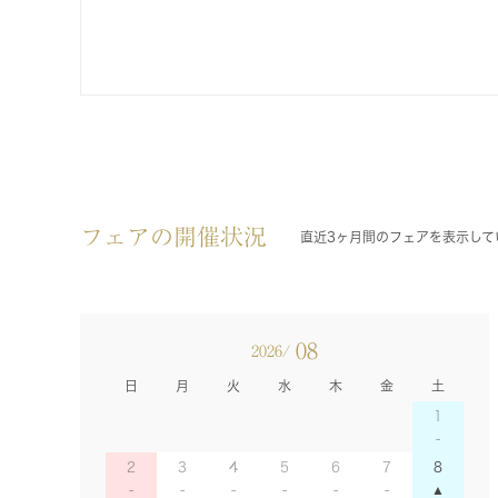
フェアの開催状況
直近3ヶ月間のフェアを表示して
08
2026/
日
月
火
水
木
金
土
1
2
3
4
5
6
7
8