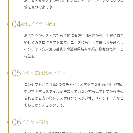
選べるのもホテルの魅力。おふたりのイメージにぴったりの会
場を見つけよう♪
04
婚礼アイテム展示
おふたりがゲストのために選ぶ根強い引出物から、手軽に持ち
帰れるカタログギフトまで、ニーズに合わせて選べる多彩なラ
インナップ◎人気の引菓子や滋賀県特有の縁起物もお気軽にご
相談を。
05
ホテル館内見学ツアー
コンセプトが異なる2つのチャペルと本格的な和婚が叶う神殿
を見学！挙式スタイルが決まっていない方も見学してから決め
られるから安心◎ドレスサロンやスタジオ、メイクルームなど
もしっかりチェックして。
06
アクセス情報