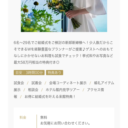
6名～29名でご結婚式をご検討の新郎新婦様へ！少人数だからこ
そできるWを経験豊富なプランナーがご提案♪ゲストへのおもて
なしにかかせないお料理も試食でチェック！挙式料やお写真など
最大58万円相当の特典付き◎
目安：3時間00分
特典あり
試食会
試着会
会場コーディネート展示
婚礼アイテム
展示
相談会
ホテル館内見学ツアー
アクセス情
報
お得に結婚式を叶える来館特典！
料金
無料
お気軽にお問い合わせください。