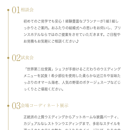
01
相談会
初めてのご見学でも安心！経験豊富なプランナーが1組1組し
っかりとご案内。おふたりの結婚式への思いをお伺いし、プリ
ンスホテルならではのご提案をさせていただきます。ご日程や
お見積もお気軽にご相談ください♪
02
試食会
「世界第二位受賞」シェフが手掛けるこだわりのウエディング
メニューを試食！希少部位を使用した柔らかな近江牛や旨味た
っぷりのオマール海老、人気の野菜のポタージュスープなどじ
っくりとご堪能ください。
03
会場コーディネート展示
正統派の上質ウエディングからアットホームな披露パーティ、
カジュアルなレストランウエディングまで、多彩なスタイルを