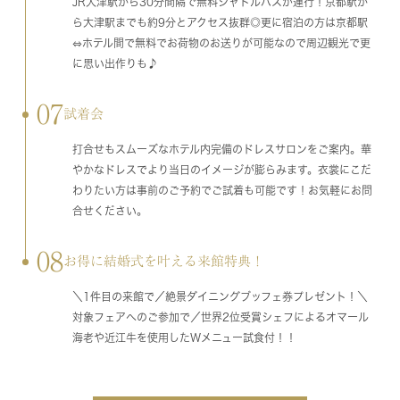
JR大津駅から30分間隔で無料シャトルバスが運行！京都駅か
ら大津駅までも約9分とアクセス抜群◎更に宿泊の方は京都駅
⇔ホテル間で無料でお荷物のお送りが可能なので周辺観光で更
に思い出作りも♪
07
試着会
打合せもスムーズなホテル内完備のドレスサロンをご案内。華
やかなドレスでより当日のイメージが膨らみます。衣裳にこだ
わりたい方は事前のご予約でご試着も可能です！お気軽にお問
合せください。
08
お得に結婚式を叶える来館特典！
＼1件目の来館で／絶景ダイニングブッフェ券プレゼント！＼
対象フェアへのご参加で／世界2位受賞シェフによるオマール
海老や近江牛を使用したWメニュー試食付！！