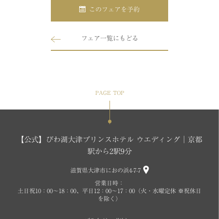
このフェアを予約
フェア一覧にもどる
PAGE TOP
【公式】びわ湖大津プリンスホテル ウエディング│京都
駅から2駅9分
滋賀県大津市におの浜4-7-7
営業日時：
土日祝10：00～18：00、平日12：00～17：00（火・水曜定休 ※祝休日
を除く）