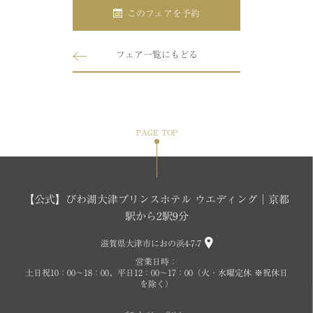
このフェアを予約
フェア一覧にもどる
PAGE TOP
【公式】びわ湖大津プリンスホテル ウエディング│京都
駅から2駅9分
滋賀県大津市におの浜4-7-7
営業日時：
土日祝10：00～18：00、平日12：00～17：00（火・水曜定休 ※祝休日
を除く）