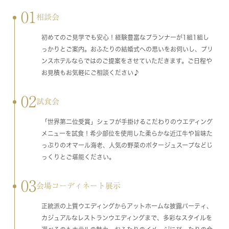
01
相談会
初めてのご見学でも安心！経験豊富なプランナーが1組1組し
っかりとご案内。おふたりの結婚式への思いをお伺いし、プリ
ンスホテルならではのご提案をさせていただきます。ご日程や
お見積もお気軽にご相談ください♪
02
試食会
「世界第二位受賞」シェフが手掛けるこだわりのウエディング
メニューを試食！希少部位を使用した柔らかな近江牛や旨味た
っぷりのオマール海老、人気の野菜のポタージュスープなどじ
っくりとご堪能ください。
03
会場コーディネート展示
正統派の上質ウエディングからアットホームな披露パーティ、
カジュアルなレストランウエディングまで、多彩なスタイルを