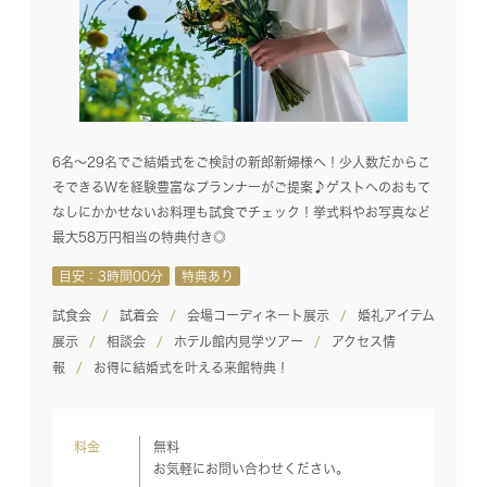
6名～29名でご結婚式をご検討の新郎新婦様へ！少人数だからこ
そできるWを経験豊富なプランナーがご提案♪ゲストへのおもて
なしにかかせないお料理も試食でチェック！挙式料やお写真など
最大58万円相当の特典付き◎
目安：3時間00分
特典あり
試食会
試着会
会場コーディネート展示
婚礼アイテム
展示
相談会
ホテル館内見学ツアー
アクセス情
報
お得に結婚式を叶える来館特典！
料金
無料
お気軽にお問い合わせください。