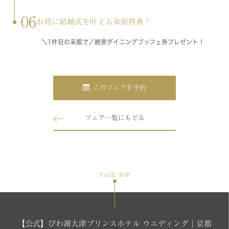
06
お得に結婚式を叶える来館特典！
＼1件目の来館で／絶景ダイニングブッフェ券プレゼント！
このフェアを予約
フェア一覧にもどる
PAGE TOP
【公式】びわ湖大津プリンスホテル ウエディング│京都