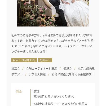
初めてのご見学の方も、2件目以降で見積比較をされたい方にも
おすすめ！先輩カップルのお話を交えながら当日のイメージが湧
くよう1つずつ丁寧にご案内いたします。レイクビューウエディ
ングを一緒に叶えましょう！
目安：3時間00分
特典あり
試着会
会場コーディネート展示
相談会
ホテル館内見
学ツアー
アクセス情報
お得に結婚式を叶える来館特典！
料金
無料
お気軽にお問い合わせください。
※料金は消費税・サービス料を含む総額表