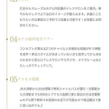
打合せもスムーズなホテル内完備のドレスサロンをご案内。華
やかなドレスでより当日のイメージが膨らみます。衣裳にこだ
わりたい方は事前のご予約でご試着も可能です！お気軽にお問
合せください。
04
ホテル館内見学ツアー
コンセプトが異なる2つのチャペルと本格的な和婚が叶う神殿
を見学！挙式スタイルが決まっていない方も見学してから決め
られるから安心◎ドレスサロンやスタジオ、メイクルームなど
もしっかりチェックして。
05
アクセス情報
JR大津駅から30分間隔で無料シャトルバスが運行！京都駅か
ら大津駅までも約9分とアクセス抜群◎更に宿泊の方は京都駅
⇔ホテル間で無料でお荷物のお送りが可能なので周辺観光で更
に思い出作りも♪