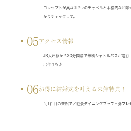
コンセプトが異なる2つのチャペルと本格的な和婚
かりチェックして。
05
アクセス情報
JR大津駅から30分間隔で無料シャトルバスが運
出作りも♪
06
お得に結婚式を叶える来館特典！
＼1件目の来館で／絶景ダイニングブッフェ券プレ