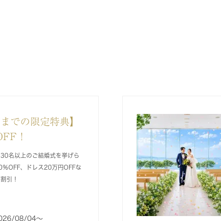
2月までの限定特典】
OFF！
に30名以上のご結婚式を挙げら
％OFF、ドレス20万円OFFな
の割引！
026/08/04〜