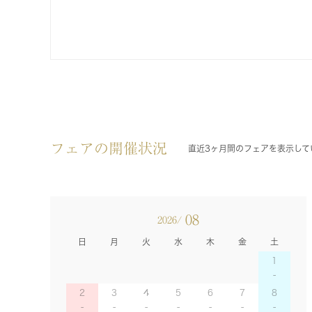
フェアの開催状況
直近3ヶ月間のフェアを表示して
08
2026/
日
月
火
水
木
金
土
1
2
3
4
5
6
7
8