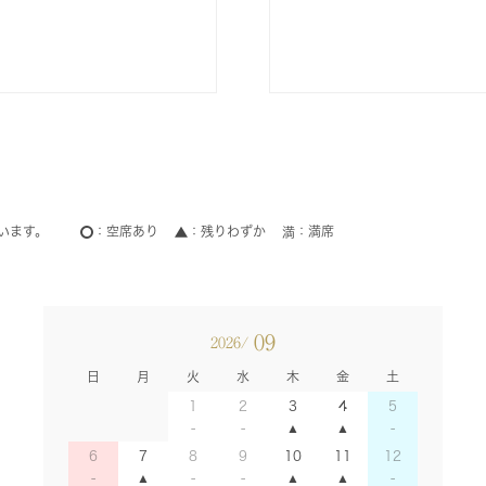
います。
空席あり
残りわずか
満席
09
2026/
日
月
火
水
木
金
土
1
2
3
4
5
6
7
8
9
10
11
12