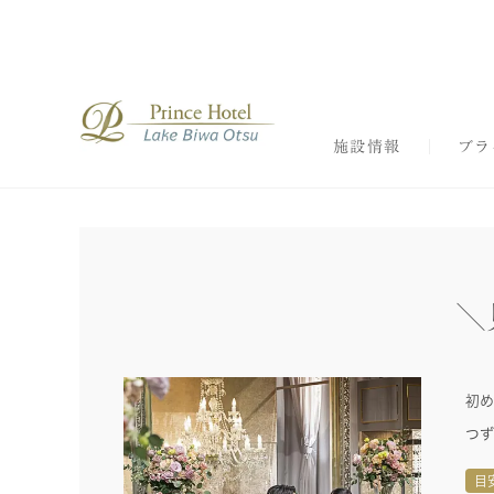
施設情報
ブラ
＼
初め
つず
目