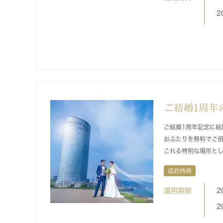
2
ご結婚1周年
ご結婚1周年記念に結
おふたりを無料でご
これる特別な場所と
成約特典
適用期間
2
2