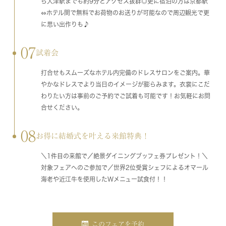
ら大津駅までも約9分とアクセス抜群◎更に宿泊の方は京都駅
⇔ホテル間で無料でお荷物のお送りが可能なので周辺観光で更
に思い出作りも♪
07
試着会
打合せもスムーズなホテル内完備のドレスサロンをご案内。華
やかなドレスでより当日のイメージが膨らみます。衣裳にこだ
わりたい方は事前のご予約でご試着も可能です！お気軽にお問
合せください。
08
お得に結婚式を叶える来館特典！
＼1件目の来館で／絶景ダイニングブッフェ券プレゼント！＼
対象フェアへのご参加で／世界2位受賞シェフによるオマール
海老や近江牛を使用したWメニュー試食付！！
このフェアを予約