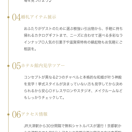
場を見つけよう♪
04
婚礼アイテム展示
おふたりがゲストのために選ぶ根強い引出物から、手軽に持ち
帰れるカタログギフトまで、ニーズに合わせて選べる多彩なラ
インナップ◎人気の引菓子や滋賀県特有の縁起物もお気軽にご
相談を。
05
ホテル館内見学ツアー
コンセプトが異なる2つのチャペルと本格的な和婚が叶う神殿
を見学！挙式スタイルが決まっていない方も見学してから決め
られるから安心◎ドレスサロンやスタジオ、メイクルームなど
もしっかりチェックして。
06
アクセス情報
JR大津駅から30分間隔で無料シャトルバスが運行！京都駅か