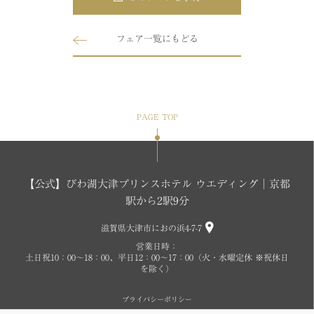
フェア一覧にもどる
PAGE TOP
【公式】びわ湖大津プリンスホテル ウエディング│京都
駅から2駅9分
滋賀県大津市におの浜4-7-7
営業日時：
土日祝10：00～18：00、平日12：00～17：00（火・水曜定休 ※祝休日
を除く）
プライバシーポリシー