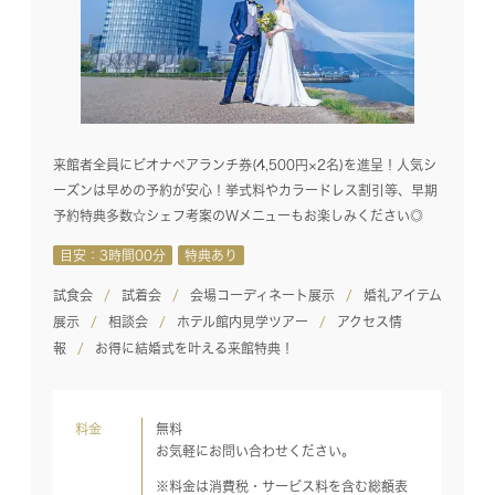
来館者全員にビオナペアランチ券(4,500円×2名)を進呈！人気シ
ーズンは早めの予約が安心！挙式料やカラードレス割引等、早期
予約特典多数☆シェフ考案のWメニューもお楽しみください◎
目安：3時間00分
特典あり
試食会
試着会
会場コーディネート展示
婚礼アイテム
展示
相談会
ホテル館内見学ツアー
アクセス情
報
お得に結婚式を叶える来館特典！
料金
無料
お気軽にお問い合わせください。
※料金は消費税・サービス料を含む総額表