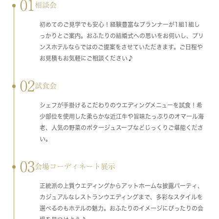
01
相談会
初めてのご見学でも安心！経験豊富なプランナーが1組1組し
っかりとご案内。おふたりの結婚式への思いをお伺いし、プリ
ンスホテルならではのご提案をさせていただきます。ご日程や
お見積もお気軽にご相談ください♪
02
試食会
シェフが手掛けるこだわりのウエディングメニューを試食！希
少部位を使用した柔らかな近江牛や旨味たっぷりのオマール海
老、人気の野菜のポタージュスープなどじっくりご堪能くださ
い。
03
会場コーディネート展示
正統派の上質ウエディングからアットホームな披露パーティ、
カジュアルなレストランウエディングまで、多彩なスタイルを
選べるのもホテルの魅力。おふたりのイメージにぴったりの会