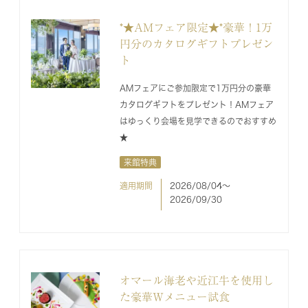
*★AMフェア限定★*豪華！1万
円分のカタログギフトプレゼン
ト
AMフェアにご参加限定で1万円分の豪華
カタログギフトをプレゼント！AMフェア
はゆっくり会場を見学できるのでおすすめ
★
来館特典
適用期間
2026/08/04〜
2026/09/30
オマール海老や近江牛を使用し
た豪華Wメニュー試食