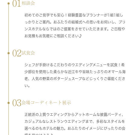
01
相談会
初めてのご見学でも安心！経験豊富なプランナーが1組1組し
っかりとご案内。おふたりの結婚式への思いをお伺いし、プリ
ンスホテルならではのご提案をさせていただきます。ご日程や
お見積もお気軽にご相談ください♪
02
試食会
シェフが手掛けるこだわりのウエディングメニューを試食！希
少部位を使用した柔らかな近江牛や旨味たっぷりのオマール海
老、人気の野菜のポタージュスープなどじっくりご堪能くださ
い。
03
会場コーディネート展示
正統派の上質ウエディングからアットホームな披露パーティ、
カジュアルなレストランウエディングまで、多彩なスタイルを
選べるのもホテルの魅力。おふたりのイメージにぴったりの会