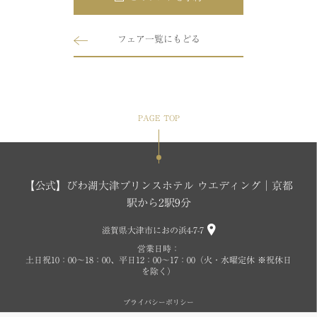
フェア一覧にもどる
PAGE TOP
【公式】びわ湖大津プリンスホテル ウエディング│京都
駅から2駅9分
滋賀県大津市におの浜4-7-7
営業日時：
土日祝10：00～18：00、平日12：00～17：00（火・水曜定休 ※祝休日
を除く）
プライバシーポリシー