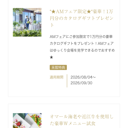
*★AMフェア限定★*豪華！1万
円分のカタログギフトプレゼン
ト
AMフェアにご参加限定で1万円分の豪華
カタログギフトをプレゼント！AMフェア
はゆっくり会場を見学できるのでおすすめ
★
来館特典
適用期間
2026/08/04〜
2026/09/30
オマール海老や近江牛を使用し
た豪華Wメニュー試食