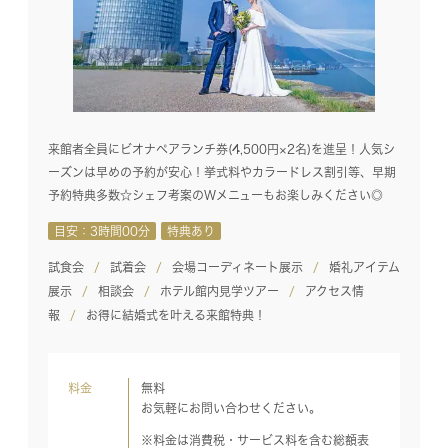
来館者全員にビオナペアランチ券(4,500円×2名)を進呈！人気シ
ーズンは早めの予約が安心！挙式料やカラードレス割引等、早期
予約特典多数☆シェフ考案のWメニューもお楽しみください◎
目安：3時間00分
特典あり
試食会
試着会
会場コーディネート展示
婚礼アイテム
展示
相談会
ホテル館内見学ツアー
アクセス情
報
お得に結婚式を叶える来館特典！
料金
無料
お気軽にお問い合わせください。
※料金は消費税・サービス料を含む総額表