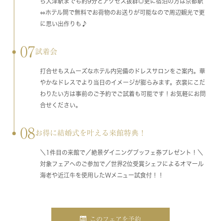
ら大津駅までも約9分とアクセス抜群◎更に宿泊の方は京都駅
⇔ホテル間で無料でお荷物のお送りが可能なので周辺観光で更
に思い出作りも♪
07
試着会
打合せもスムーズなホテル内完備のドレスサロンをご案内。華
やかなドレスでより当日のイメージが膨らみます。衣裳にこだ
わりたい方は事前のご予約でご試着も可能です！お気軽にお問
合せください。
08
お得に結婚式を叶える来館特典！
＼1件目の来館で／絶景ダイニングブッフェ券プレゼント！＼
対象フェアへのご参加で／世界2位受賞シェフによるオマール
海老や近江牛を使用したWメニュー試食付！！
このフェアを予約