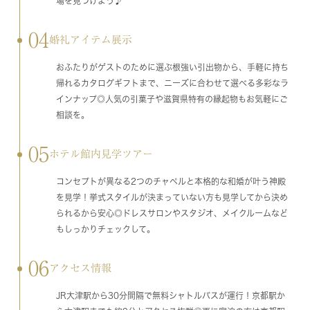
場を見つけよう♪
04
婚礼アイテム展示
おふたりがゲストのために選ぶ根強い引出物から、手軽に持ち
帰れるカタログギフトまで、ニーズに合わせて選べる多彩なラ
インナップ◎人気の引菓子や滋賀県特有の縁起物もお気軽にご
相談を。
05
ホテル館内見学ツアー
コンセプトが異なる2つのチャペルと本格的な和婚が叶う神殿
を見学！挙式スタイルが決まっていない方も見学してから決め
られるから安心◎ドレスサロンやスタジオ、メイクルームなど
もしっかりチェックして。
06
アクセス情報
JR大津駅から30分間隔で無料シャトルバスが運行！京都駅か